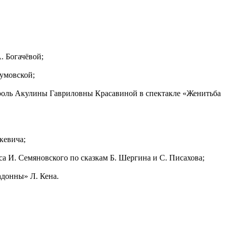
. Богачёвой;
зумовской;
а роль Акулины Гавриловны Красавиной в спектакле «Женитьба
кевича;
а И. Семяновского по сказкам Б. Шергина и С. Писахова;
адонны» Л. Кена.