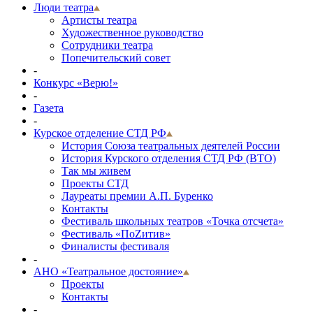
Люди театра
Артисты театра
Художественное руководство
Сотрудники театра
Попечительский совет
-
Конкурс «Верю!»
-
Газета
-
Курское отделение СТД РФ
История Союза театральных деятелей России
История Курского отделения СТД РФ (ВТО)
Так мы живем
Проекты СТД
Лауреаты премии А.П. Буренко
Контакты
Фестиваль школьных театров «Точка отсчета»
Фестиваль «ПоZитив»
Финалисты фестиваля
-
АНО «Театральное достояние»
Проекты
Контакты
-