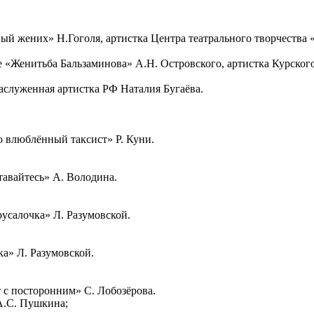
й жених» Н.Гоголя, артистка Центра театрального творчества 
 «Женитьба Бальзаминова» А.Н. Островского, артистка Курского
заслуженная артистка РФ Наталия Бугаёва.
о влюблённый таксист» Р. Куни.
тавайтесь» А. Володина.
усалочка» Л. Разумовской.
ка» Л. Разумовской.
 с посторонним» С. Лобозёрова.
 А.С. Пушкина;