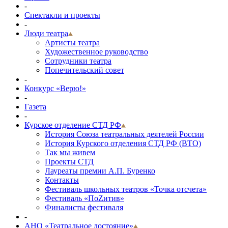
-
Спектакли и проекты
-
Люди театра
Артисты театра
Художественное руководство
Сотрудники театра
Попечительский совет
-
Конкурс «Верю!»
-
Газета
-
Курское отделение СТД РФ
История Союза театральных деятелей России
История Курского отделения СТД РФ (ВТО)
Так мы живем
Проекты СТД
Лауреаты премии А.П. Буренко
Контакты
Фестиваль школьных театров «Точка отсчета»
Фестиваль «ПоZитив»
Финалисты фестиваля
-
АНО «Театральное достояние»