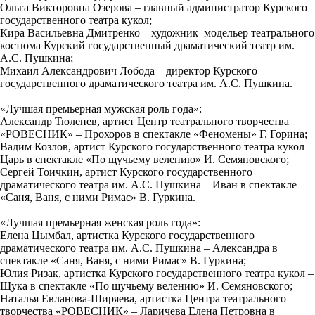
Ольга Викторовна Озерова – главный администратор Курского
государственного театра кукол;
Кира Васильевна Дмитренко – художник–модельер театрального
костюма Курский государственный драматический театр им.
А.С. Пушкина;
Михаил Александрович Лобода – директор Курского
государственного драматического театра им. А.С. Пушкина.
«Лучшая премьерная мужская роль года»:
Александр Тюленев, артист Центр театрального творчества
«РОВЕСНИК» – Прохоров в спектакле «Феномены» Г. Горина;
Вадим Козлов, артист Курского государственного театра кукол –
Царь в спектакле «По щучьему велению» И. Семяновского;
Сергей Тоичкин, артист Курского государственного
драматического театра им. А.С. Пушкина – Иван в спектакле
«Саня, Ваня, с ними Римас» В. Гуркина.
«Лучшая премьерная женская роль года»:
Елена Цымбал, артистка Курского государственного
драматического театра им. А.С. Пушкина – Александра в
спектакле «Саня, Ваня, с ними Римас» В. Гуркина;
Юлия Ризак, артистка Курского государственного театра кукол –
Щука в спектакле «По щучьему велению» И. Семяновского;
Наталья Евланова-Ширяева, артистка Центра театрального
творчества «РОВЕСНИК» – Ларичева Елена Петровна в