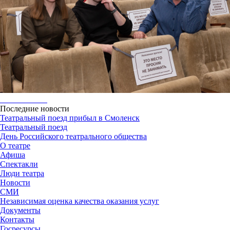
Последние новости
Театральный поезд прибыл в Смоленск
Театральный поезд
День Российского театрального общества
О театре
Афиша
Спектакли
Люди театра
Новости
СМИ
Независимая оценка качества оказания услуг
Документы
Контакты
Госресурсы