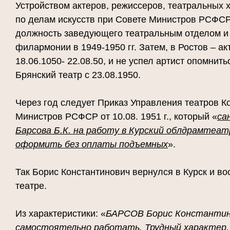
Устройством актеров, режиссеров, театральных 
по делам искусств при Совете Министров РСФСР
должность заведующего театральным отделом и
филармонии в 1949-1950 гг. Затем, в Ростов – а
18.06.1050- 22.08.50, и не успел артист опомнит
Брянский театр с 23.08.1950.
Через год следует Приказ Управления театров К
Министров РСФСР от 10.08. 1951 г., который «
са
Барсова Б.К. на работу в Курский облдрамтеа
оформить без оплаты подъемных
».
Так Борис Константинович вернулся в Курск и в
театре.
Из характеристики: «
БАРСОВ Борис Константин
самостоятельно работать. Трудный характер. 