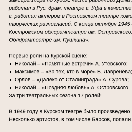
замдиректора по худож. части районного Дома к
работал в Рус. драм. театре г. Уфа в качеств
г. работал актером в Ростовском театре коме
творческих разногласий. С конца октября 1945 г
Костромском облдрамтеатре им. Островского. С
Облдрамтеатре им. Пушкина
».
Первые роли на Курской сцене:
Николай – «Памятные встречи» А. Утевского;
Максимов – «За тех, кто в море» Б. Лавренёва
Орлов – «Далеко от Сталинграда» А. Сурова;
Николай – «Поздняя любовь» А. Островского.
За три театральных сезона 17 ролей!
В 1949 году в Курском театре было произведено
Несколько артистов, в том числе Барсов, попали