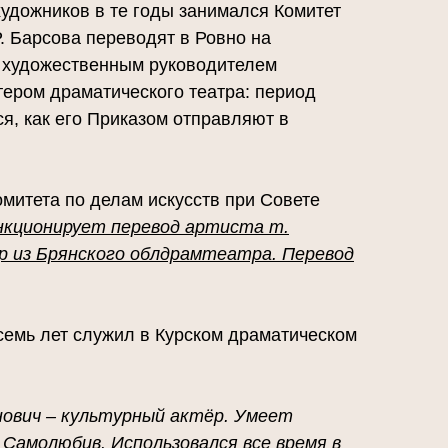
художников в те годы занимался Комитет
. Барсова переводят в Ровно на
 художественным руководителем
ктером драматического театра: период
ься, как его Приказом отправляют в
омитета по делам искусств при Совете
нкционирует перевод артиста т.
тр из Брянского облдрамтеатра. Перевод
осемь лет служил в Курском драматическом
ович – культурный актёр. Умеет
Самолюбив. Использовался все время в