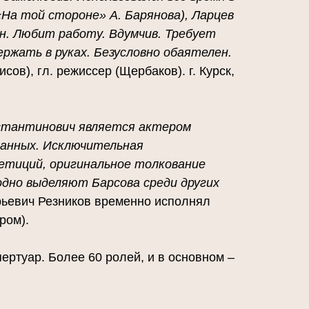
На той стороне» А. Барянова), Ларцев
ен. Любит работу. Вдумчив. Требует
ержать в руках. Безусловно обаятелен.
сов), гл. режиссер (Щербаков). г. Курск,
нстантинович является актером
данных. Исключительная
етиций, оригинальное толкование
одно выделяют Барсова среди других
рьевич Резников временно исполнял
ром).
пертуар. Более 60 ролей, и в основном –