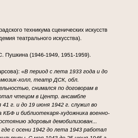
радского техникума сценических искусств
демия театрального искусства).
С. Пушкина (1946-1949, 1951-1959).
рсова): «
В период с лета 1933 года и до
мюзик-холл, театр ДСК, обл.
льностью, снимался по договорам в
аботал чтецом в Центр. ансамбле
41 г. и до 19 июня 1942 г. служил во
 КБФ и библиотекаря-художника военно-
состоянию здоровья демобилизован...
, где с осени 1942 до лета 1943 работал