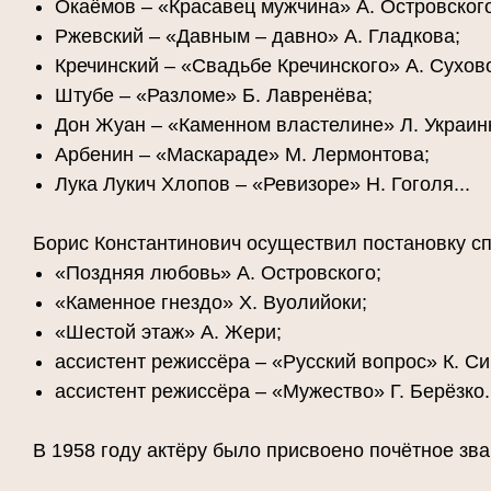
Окаёмов – «Красавец мужчина» А. Островского
Ржевский – «Давным – давно» А. Гладкова;
Кречинский – «Свадьбе Кречинского» А. Сухов
Штубе – «Разломе» Б. Лавренёва;
Дон Жуан – «Каменном властелине» Л. Украин
Арбенин – «Маскараде» М. Лермонтова;
Лука Лукич Хлопов – «Ревизоре» Н. Гоголя...
Борис Константинович осуществил постановку сп
«Поздняя любовь» А. Островского;
«Каменное гнездо» Х. Вуолийоки;
«Шестой этаж» А. Жери;
ассистент режиссёра – «Русский вопрос» К. С
ассистент режиссёра – «Мужество» Г. Берёзко.
В 1958 году актёру было присвоено почётное з