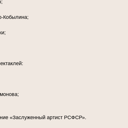
;
о-Кобылина;
ки;
ектаклей:
имонова;
вание «Заслуженный артист РСФСР».