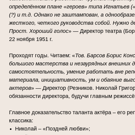
определённом плане «героев» типа Игнатьев («
(?) и т.д. Однако не заштампован, а однообраз
жесткого, четкого руководства собой. Нужно д
Прост. Хороший голос
» — Директор театра (Бори
22 ноября 1951 г.
Проходят годы. Читаем: «
Тов. Барсов Борис Ко
большого мастерства и незаурядных внешних 
самостоятельность, умение работать вне реп
материала, инициативность, ум и обаяние выг
актеров
» — Директор (Резников. Николай Григо
обязанности директора, будучи главным режиссё
Главное доказательство таланта актёра – его ре
классика:
Николай – «Поздней любви»;