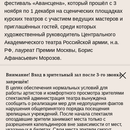
фестиваль «Авансцена», который прошёл с 3
ноября по 1 декабря на сценических площадках
курских театров с участием ведущих мастеров и
приглашённых гостей, среди которых
художественный руководитель Центрального
Академического театра Российской армии, н.а.
РФ, лауреат Премии Москвы, Борис
Афанасьевич Морозов.
Был показан спектакль Центрального
Внимание! Вход в зрительный зал после 3-го звонка
запрещён!
Академического театра Российской армии
В целях обеспечения нормальных условий для
«Завещание целомудренного бабника» А.
работы артистов и комфортного просмотра зрителями
Крыма.
спектаклей администрация театра вынуждена
сообщить о реализации мер для недопущения фактов
нарушения общепринятого порядка посещения
зрелищных учреждений. После начала спектакля
опоздавшие зрители занимают места только с
Фото
разрешения капельдинеров вне зависимости от мест,
указанных в билетах. Свои места зрители смогут