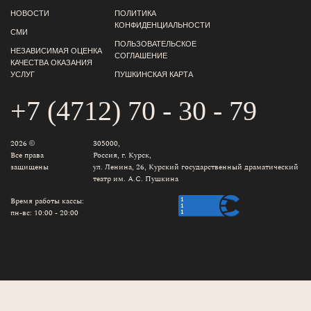
НОВОСТИ
ПОЛИТИКА
КОНФИДЕНЦИАЛЬНОСТИ
СМИ
ПОЛЬЗОВАТЕЛЬСКОЕ
НЕЗАВИСИМАЯ ОЦЕНКА
СОГЛАШЕНИЕ
КАЧЕСТВА ОКАЗАНИЯ
УСЛУГ
ПУШКИНСКАЯ КАРТА
+7 (4712) 70 - 30 - 79
2026 ©
305000,
Все права
Россия, г. Курск,
защищены
ул. Ленина, 26, Курский государственный драматический
театр им. А.С. Пушкина
Время работы кассы:
пн-вс: 10:00 - 20:00