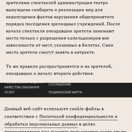
зрителями спектаклей администрация театра
вынуждена сообщить о реализации мер для
недопущения фактов нарушения общепринятого
порядка посещения зрелищных учреждений. После
начала спектакля опоздавшие зрители занимают
О ТЕАТРЕ
ДОКУМЕНТЫ
места только с разрешения капельдинеров вне
АФИША
КОНТАКТЫ
зависимости от мест, указанных в билетах. Свои
СПЕКТАКЛИ
места зрители смогут занять в антракте.
ГОСРЕСУРСЫ
ЛЮДИ ТЕАТРА
НАШИ ПАРТНЁРЫ
То же правило распространяется и на зрителей,
НОВОСТИ
ПОЛИТИКА
КОНФИДЕНЦИАЛЬНОСТИ
опоздавших к началу второго действия.
СМИ
ПОЛЬЗОВАТЕЛЬСКОЕ
НЕЗАВИСИМАЯ ОЦЕНКА
СОГЛАШЕНИЕ
КАЧЕСТВА ОКАЗАНИЯ
УСЛУГ
ПУШКИНСКАЯ КАРТА
+7 (4712) 70 - 30 - 79
Данный веб-сайт использует cookie-файлы в
соответствии с
Политикой конфиденциальности и
2026 ©
305000,
обработки персональных данных
в целях
Все права
Россия, г. Курск,
предоставления вам лучшего пользовательского опыта
защищены
ул. Ленина, 26, Курский государственный драматический