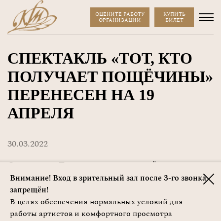
ОЦЕНИТЕ РАБОТУ
КУПИТЬ
ОРГАНИЗАЦИИ
БИЛЕТ
СПЕКТАКЛЬ «ТОТ, КТО
ПОЛУЧАЕТ ПОЩЁЧИНЫ»
ПЕРЕНЕСЕН НА 19
АПРЕЛЯ
30.03.2022
Спектакль «Тот, кто получает пощёчины»
перенесен на 19 апреля. Приносим свои
Внимание! Вход в зрительный зал после 3-го звонка
запрещён!
извинения за доставленные неудобства.
В целях обеспечения нормальных условий для
работы артистов и комфортного просмотра