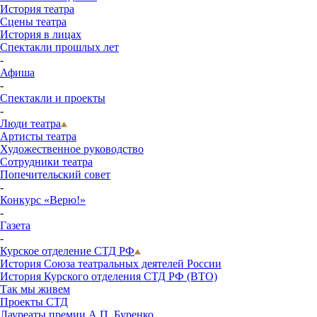
История театра
Сцены театра
История в лицах
Спектакли прошлых лет
-
Афиша
-
Спектакли и проекты
-
Люди театра
Артисты театра
Художественное руководство
Сотрудники театра
Попечительский совет
-
Конкурс «Верю!»
-
Газета
-
Курское отделение СТД РФ
История Союза театральных деятелей России
История Курского отделения СТД РФ (ВТО)
Так мы живем
Проекты СТД
Лауреаты премии А.П. Буренко